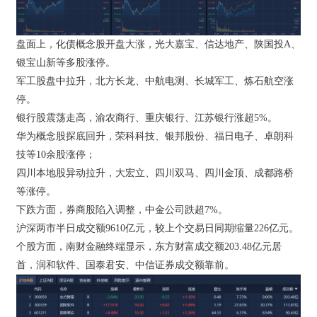
盘面上，化债概念股开盘大涨，光大嘉宝、信达地产、陕国投A、
银宝山新等多股涨停。
军工股盘中拉升，北方长龙、中航电测、长城军工、炼石航空涨
停。
银行股震荡走高，渝农商行、重庆银行、江苏银行涨超5%。
华为概念股探底回升，荣科科技、银邦股份、福日电子、卓朗科
技等10余股涨停；
四川本地股异动拉升，大宏立、四川双马、四川金顶、成都路桥
等涨停。
下跌方面，券商股陷入调整，中金公司跌超7%。
沪深两市半日成交额9610亿元，较上个交易日同期缩量226亿元。
个股方面，南财金融终端显示，东方财富成交额203.48亿元居
首，润和软件、国泰君安、中信证券成交额靠前。