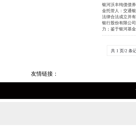
银河沃丰纯债债券
金托管人：交通银
议更新
法律合法成立并有
银行股份有限公司
力；鉴于银河基金
共 1 页/2 条
友情链接：