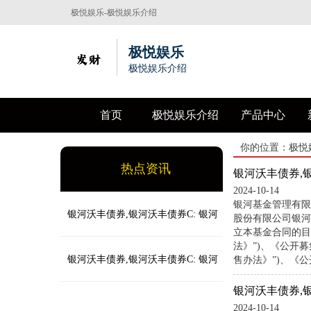
极悦娱乐-极悦娱乐介绍
极悦娱乐
极悦娱乐介绍
首页
极悦娱乐介绍
产品中心
你的位置：
极悦
热点资讯
银河沃丰债券,
2024-10-14
银河基金管理有限
银河沃丰债券,银河沃丰债券C: 银河
股份有限公司银河
立本基金合同的目
法》”)、《公开
沃丰纯债债券型证券投资基金基金合
银河沃丰债券,银河沃丰债券C: 银河
售办法》”)、《
银河沃丰债券,
同更新
沃丰纯债债券型证券投资基金托管协
2024-10-14